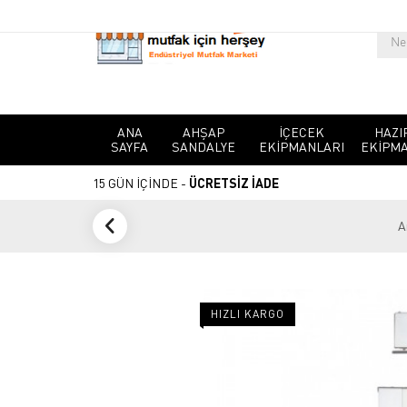
ANA
AHŞAP
İÇECEK
HAZI
SAYFA
SANDALYE
EKIPMANLARI
EKIPMA
15 GÜN İÇİNDE -
ÜCRETSİZ İADE
A
HIZLI KARGO