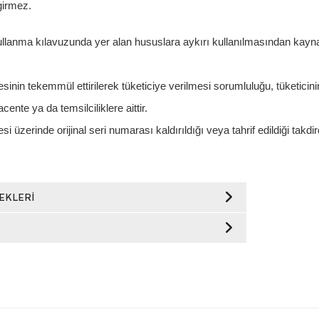
irmez.
llanma kılavuzunda yer alan hususlara aykırı kullanılmasından kayn
sinin tekemmül ettirilerek tüketiciye verilmesi sorumluluğu, tüketicini
acente ya da temsilciliklere aittir.
si üzerinde orijinal seri numarası kaldırıldığı veya tahrif edildiği takdi
EKLERI