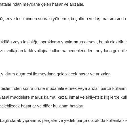
atalarından meydana gelen hasar ve arızalar.
üşteriye tesliminden sonraki yükleme, boşaltma ve taşıma sırasında
şüklüğü veya fazlalığı, topraklama yapılmamış olması, hatalı elektrik te
azılı voltajdan farklı voltajda kullanma nedenlerinden meydana gelebi
 yıldırım düşmesi ile meydana gelebilecek hasar ve arızalar.
 tesliminden sonra ürüne müdahale etmek veya arızalı parça kullanma
yasal maddelere maruz kalma, kaza, ihmal ve ehliyetsiz kişilerce kul
gelebilecek hasarlar ve diğer kullanım hataları.
bağlı olarak yıpranmış parçalar ve yedek parça olarak da kullanılabile