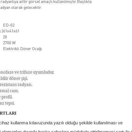
radyanlıya aittir görsel amaçlı kullanılmıştır.Başlıkta
 radyan olarak gelecektir.
ED-02
.)
61x41x61
20
2700 W
Elektrikli Döner Ocağı
nofaze ve trifaze uyumludur.
ilir döner şişi.
rezistans radyan.
rmal cam.
profil.
z tepsi.
RTLARI
 cihaz kullanma kılavuzunda yazılı olduğu şekilde kullanılması ve