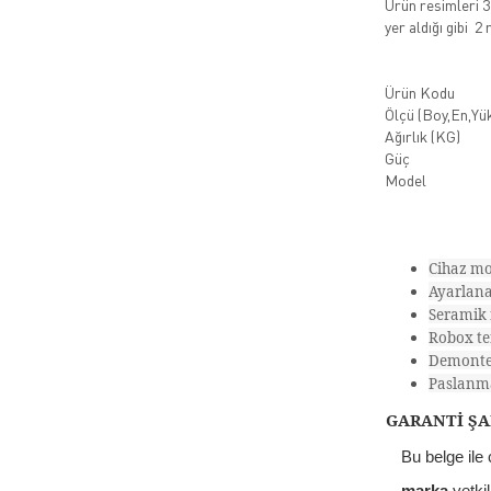
Ürün resimleri 3 
yer aldığı gibi 2
Ürün Kodu
Ölçü (Boy,En,Yük
Ağırlık (KG)
Güç
Model
Cihaz mo
Ayarlanab
Seramik 
Robox te
Demonte 
Paslanma
GARANTİ ŞA
Bu belge ile