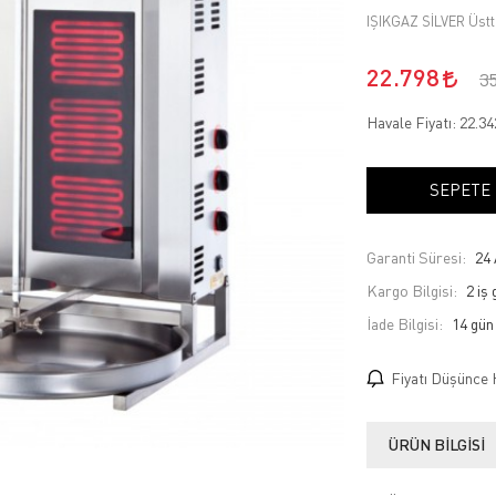
IŞIKGAZ SİLVER Üstte
22.798
3
Havale Fiyatı:
22.3
SEPETE
Garanti Süresi:
24 
Kargo Bilgisi:
2 iş
İade Bilgisi:
Fiyatı Düşünce 
ÜRÜN BILGISI