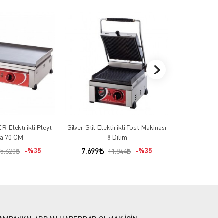
 Elektrikli Pleyt
Silver Stil Elektirikli Tost Makinası
IŞIKGAZ GAZ
ra 70 CM
8 Dilim
Pİ
%35
7.699
%35
52.997
15.620
11.844