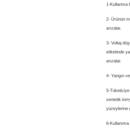
1-Kullanma h
2- Ürünün m
arızalar.
3- Voltaj dü
etiketinde y
arızalar.
4- Yangın ve
5-Tüketiciye
sentetik kim
yüzeylerine 
6-Kullanıma 