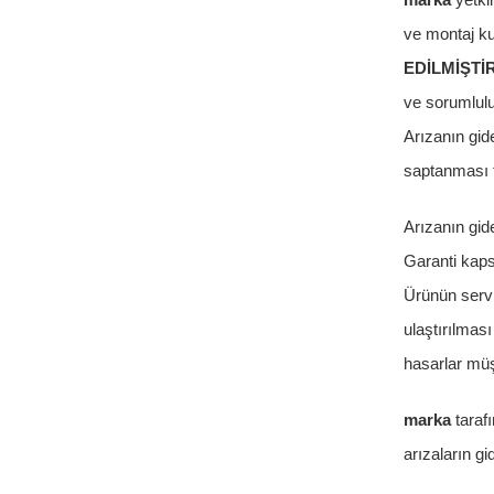
marka
yetkil
ve montaj ku
EDİLMİŞTİ
ve sorumluluk
Arızanın gid
saptanması 
Arızanın gide
Garanti kaps
Ürünün servi
ulaştırılmas
hasarlar müşt
marka
taraf
arızaların g