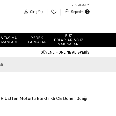
Türk Lirası
Giriş Yap
Sepetim
0
BUZ
 & TAŞIMA
YEDEK
DOLAPLARI&BUZ
PMANLARI
PARÇALAR
MAKINALARI
GÜVENLİ -
ONLINE ALIŞVERİŞ
li
 Üstten Motorlu Elektrikli CE Döner Ocağı