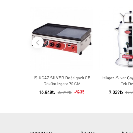
IŞIKGAZ SİLVER Doğalgazlı CE
isikgaz-Silver Ça
Döküm Izgara 70 CM
Tek De
16.848
%35
7.029
25.919
10.8