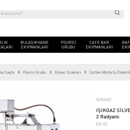
RLIK
BULAŞIKHANE
PIŞIRICI
CAFE BAR
RAF
NLARI
EKIPMANLARI
GRUBU
EKIPMANLARI
EKI
na Sayfa
Pişirici Grubu
Döner Ocakları
Üstten Motorlu Elektrik
IŞIKGAZ
IŞIKGAZ SİLVER
2 Radyanlı
ED-02