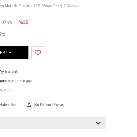
n Motorlu Elektrikli CE Döner Ocağı 2 Radyanlı
5.074
%35
42
 EKLE
Ay Garanti
 günü içinde kargoda
Haber Ver
Bu Ürünü Paylaş