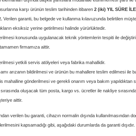
i elemanları dışında başka şahıslara müdahale ettirilmemesi şartı ile ü
surlarına karşı ürünün teslim tarihinden itibaren
2 (iki) YIL SÜRE İ
R.
Verilen garanti, bu belgede ve kullanma kılavuzunda belirtilen müş
ların eksiksiz yerine getirilmesi halinde yürürlüktedir.
erilmesi konusunda uygulanacak teknik yöntemlerin tespiti ile değiştir
tamamen firmamıza aittir.
rilmesi yetkili servis atölyeleri veya fabrika mahallidir.
amı arızanın bildirilmesi ve ürünün bu mahallere teslim edilmesi ile ba
s mahalline gönderilmesi ve gerekli onarım veya bakım yapıldıktan 
ı sırasında oluşacak tüm posta, kargo vs. ücretler ile nakliye sırasınd
eriye aittir.
ından verilen bu garanti, cihazın normalin dışında kullanılmasından d
iderilmesini kapsamadığı gibi, aşağıdaki durumlarda da garanti dışıdır.