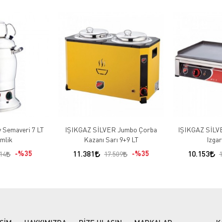
y Semaveri 7 LT
IŞIKGAZ SİLVER Jumbo Çorba
IŞIKGAZ SİLVER
mlik
Kazanı Sarı 9+9 LT
Izga
%35
11.381
%35
10.153
14
17.509