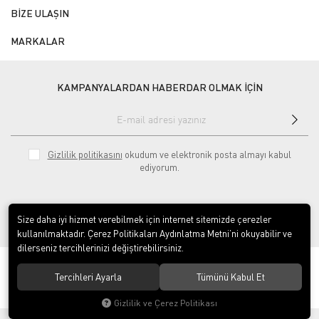
BİZE ULAŞIN
MARKALAR
KAMPANYALARDAN HABERDAR OLMAK İÇİN
Gizlilik politikasını
okudum ve elektronik posta almayı kabul
ediyorum.
Size daha iyi hizmet verebilmek için internet sitemizde çerezler
kullanılmaktadır. Çerez Politikaları Aydınlatma Metni’ni okuyabilir ve
dilerseniz tercihlerinizi değiştirebilirsiniz.
© 2020
ÇINAR ENDÜSTRİYEL MUTFAK LTD.ŞTİ.
. Tüm hakları saklıdır.
Tercihleri Ayarla
Tümünü Kabul Et
Gizlilik ve Çerez Politikası
®
Hipotenüs
Yeni Nesil E-Ticaret Sistemleri ile Hazırlanmıştır.