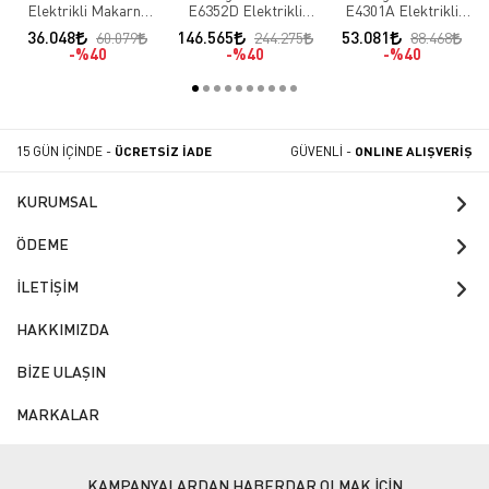
Elektrikli Makarna
E6352D Elektrikli
E4301A Elektrikli
Haşlama 12 LT
Pizza Fırını
Pizza Fırını Analog
36.048
146.565
53.081
60.079
244.275
88.468
(PC4060E 12 LT)
Elektronik Kontrol
Kontrol
%40
%40
%40
15 GÜN İÇİNDE -
ÜCRETSİZ İADE
GÜVENLİ -
ONLINE ALIŞVERİŞ
KURUMSAL
ÖDEME
İLETİŞİM
HAKKIMIZDA
BİZE ULAŞIN
MARKALAR
KAMPANYALARDAN HABERDAR OLMAK İÇİN