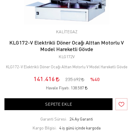
KALİTEGAZ
KLG172-V Elektrikli Döner Ocağı Alttan Motorlu V
Model Hareketli Gövde
KLG172V
KLG172-V Elektrikli Döner Ocağı Alttan Motorlu V Model Hareketli Gövde
141.416
235.692
%40
Havale Fiyatı:
138.587
SEPETE EKLE
Garanti Süresi:
24 Ay Garanti
Kargo Bilgisi:
4 iş günü içinde kargoda