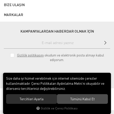
BİZE ULAŞIN
MARKALAR
KAMPANYALARDAN HABERDAR OLMAK İÇİN
Gizlilik politikasını
okudum ve elektronik posta almayı kabul
ediyorum.
Size daha iyi hizmet verebilmek için internet sitemizde çerezler
kullanılmaktadır. Çerez Politikaları Aydınlatma Metni’ni okuyabilir ve
dilerseniz tercihlerinizi değiştirebilirsiniz.
© 2020
ÇINAR ENDÜSTRİYEL MUTFAK LTD.ŞTİ.
. Tüm hakları saklıdır.
Tercihleri Ayarla
Tümünü Kabul Et
Gizlilik ve Çerez Politikası
®
Hipotenüs
Yeni Nesil E-Ticaret Sistemleri ile Hazırlanmıştır.