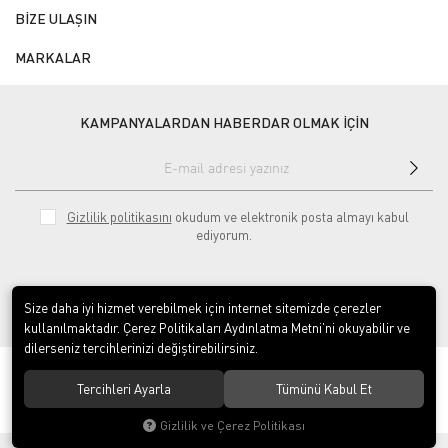
BİZE ULAŞIN
MARKALAR
KAMPANYALARDAN HABERDAR OLMAK İÇİN
Gizlilik politikasını
okudum ve elektronik posta almayı kabul
ediyorum.
Size daha iyi hizmet verebilmek için internet sitemizde çerezler
kullanılmaktadır. Çerez Politikaları Aydınlatma Metni’ni okuyabilir ve
dilerseniz tercihlerinizi değiştirebilirsiniz.
© 2020
ÇINAR ENDÜSTRİYEL MUTFAK LTD.ŞTİ.
. Tüm hakları saklıdır.
Tercihleri Ayarla
Tümünü Kabul Et
Gizlilik ve Çerez Politikası
®
Hipotenüs
Yeni Nesil E-Ticaret Sistemleri ile Hazırlanmıştır.