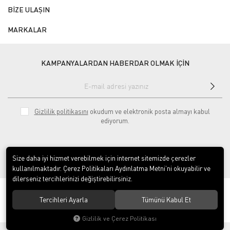
BİZE ULAŞIN
MARKALAR
KAMPANYALARDAN HABERDAR OLMAK İÇİN
Gizlilik politikasını
okudum ve elektronik posta almayı kabul
ediyorum.
Size daha iyi hizmet verebilmek için internet sitemizde çerezler
kullanılmaktadır. Çerez Politikaları Aydınlatma Metni’ni okuyabilir ve
dilerseniz tercihlerinizi değiştirebilirsiniz.
© 2020
ÇINAR ENDÜSTRİYEL MUTFAK LTD.ŞTİ.
. Tüm hakları saklıdır.
Tercihleri Ayarla
Tümünü Kabul Et
Gizlilik ve Çerez Politikası
®
Hipotenüs
Yeni Nesil E-Ticaret Sistemleri ile Hazırlanmıştır.