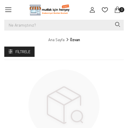
0
Ana Sayfa
Özvan
FILTRELE