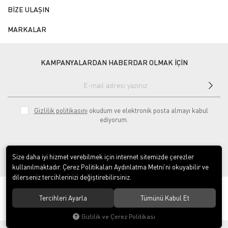
BİZE ULAŞIN
MARKALAR
KAMPANYALARDAN HABERDAR OLMAK İÇİN
Gizlilik politikasını
okudum ve elektronik posta almayı kabul
ediyorum.
Size daha iyi hizmet verebilmek için internet sitemizde çerezler
kullanılmaktadır. Çerez Politikaları Aydınlatma Metni’ni okuyabilir ve
dilerseniz tercihlerinizi değiştirebilirsiniz.
© 2020
ÇINAR ENDÜSTRİYEL MUTFAK LTD.ŞTİ.
. Tüm hakları saklıdır.
Tercihleri Ayarla
Tümünü Kabul Et
Gizlilik ve Çerez Politikası
®
Hipotenüs
Yeni Nesil E-Ticaret Sistemleri ile Hazırlanmıştır.