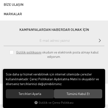
BİZE ULAŞIN
MARKALAR
KAMPANYALARDAN HABERDAR OLMAK İÇİN
Gizlilik politikasını
okudum ve elektronik posta almayı kabul
ediyorum.
Size daha iyi hizmet verebilmek için internet sitemizde çerezler
kullanılmaktadır. Çerez Politikaları Aydınlatma Metni’ni okuyabilir ve
dilerseniz tercihlerinizi değiştirebilirsiniz.
© 2020
ÇINAR ENDÜSTRİYEL MUTFAK LTD.ŞTİ.
. Tüm hakları saklıdır.
Tercihleri Ayarla
Tümünü Kabul Et
Gizlilik ve Çerez Politikası
®
Hipotenüs
Yeni Nesil E-Ticaret Sistemleri ile Hazırlanmıştır.