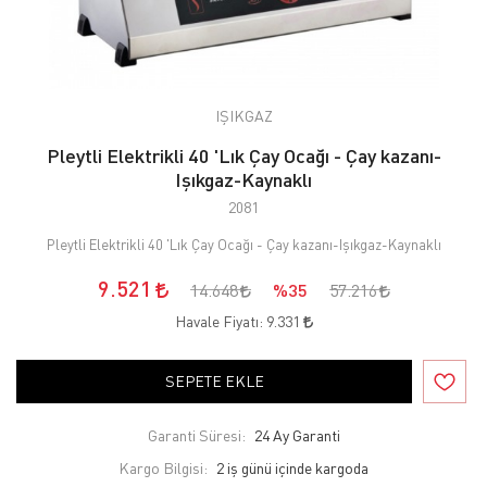
IŞIKGAZ
Pleytli Elektrikli 40 'Lık Çay Ocağı - Çay kazanı-
Işıkgaz-Kaynaklı
2081
Pleytli Elektrikli 40 'Lık Çay Ocağı - Çay kazanı-Işıkgaz-Kaynaklı
9.521
14.648
%35
57.216
Havale Fiyatı:
9.331
SEPETE EKLE
Garanti Süresi:
24 Ay Garanti
Kargo Bilgisi:
2 iş günü içinde kargoda