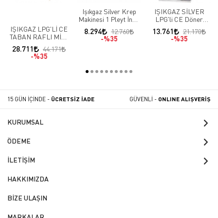
Işıkgaz Silver Krep
IŞIKGAZ SİLVER
Makinesi 1 Pleyt İnox
LPG'li CE Döner
40 Cm
Ocağı 2 Radyanlı
IŞIKGAZ LPG'Lİ CE
8.294
13.761
12.760
21.170
TABAN RAFLI MİDİ
%35
%35
OCAK 4 BACK
28.711
44.171
%35
15 GÜN İÇİNDE -
ÜCRETSİZ İADE
GÜVENLİ -
ONLINE ALIŞVERİŞ
KURUMSAL
ÖDEME
İLETİŞİM
HAKKIMIZDA
BİZE ULAŞIN
MARKALAR