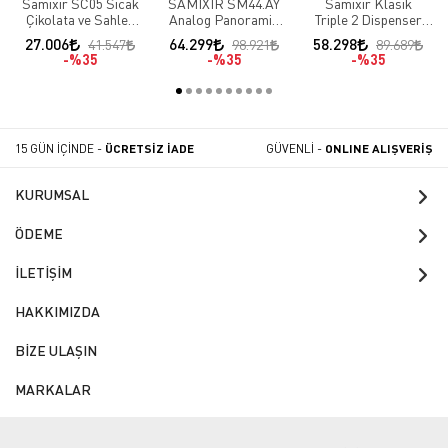
Samixir SC05 Sıcak
SAMİXİR SM44.AY
Samixir Klasik
Çikolata ve Sahlep
Analog Panoramik
Triple 2 Dispenser
Makinesi 5 LT
Karıştırıcılı Ve
Fıskiyeli ve 1
27.006
64.299
58.298
41.547
98.921
89.689
Fıskiyeli Soğuk
Dispenser
%35
%35
%35
İçecek Dispenseri
Karıştırıcılı Soğuk
SM44.AY
İçecek Dispenseri
60.SSMI
15 GÜN İÇİNDE -
ÜCRETSİZ İADE
GÜVENLİ -
ONLINE ALIŞVERİŞ
KURUMSAL
ÖDEME
İLETİŞİM
HAKKIMIZDA
BİZE ULAŞIN
MARKALAR