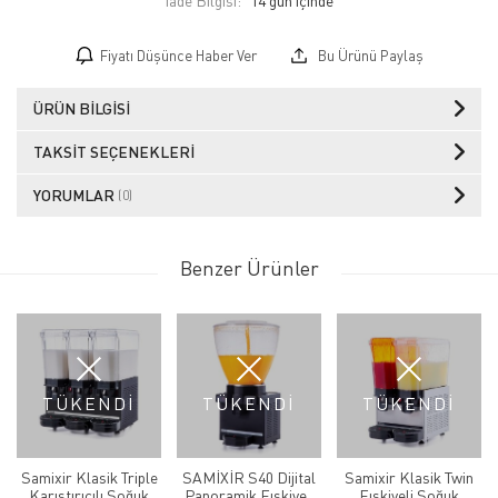
İade Bilgisi:
Fiyatı Düşünce Haber Ver
Bu Ürünü Paylaş
ÜRÜN BILGISI
TAKSIT SEÇENEKLERI
YORUMLAR
(0)
Benzer Ürünler
TÜKENDİ
TÜKENDİ
TÜKENDİ
Samixir Klasik Triple
SAMİXİR S40 Dijital
Samixir Klasik Twin
Karıştırıcılı Soğuk
Panoramik Fıskiyeli
Fıskiyeli Soğuk