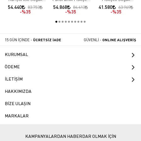
İçecek Dispenseri
Soğuk İçecek
İçecek Dispenseri
54.440
54.868
41.580
83.753
84.413
63.969
60.MMMB 20lt + 20lt
Dispenseri S40.DB
40.SSI 20+20 lt
%35
%35
%35
+ 20lt
15 GÜN İÇİNDE -
ÜCRETSİZ İADE
GÜVENLİ -
ONLINE ALIŞVERİŞ
KURUMSAL
ÖDEME
İLETİŞİM
HAKKIMIZDA
BİZE ULAŞIN
MARKALAR
KAMPANYALARDAN HABERDAR OLMAK İÇİN