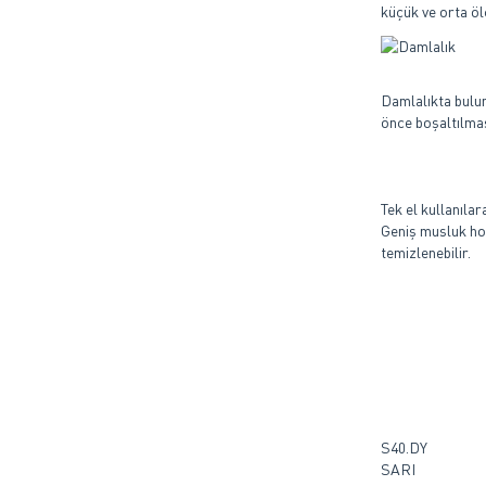
küçük ve orta ölç
Damlalıkta bulu
önce boşaltılması
Tek el kullanıla
Geniş musluk hor
temizlenebilir.
S40.DY
SARI