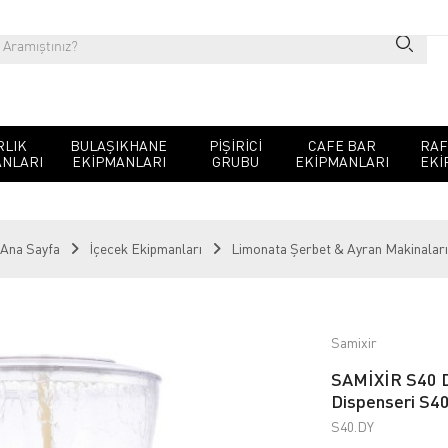
RLIK
BULAŞIKHANE
PIŞIRICI
CAFE BAR
RAF
NLARI
EKIPMANLARI
GRUBU
EKIPMANLARI
EKI
Ana Sayfa
İçecek Ekipmanları
Limonata Şerbet & Ayran Makinaları
Samixir
SAMİXİR S40 Di
Dispenseri S4
S40.DY