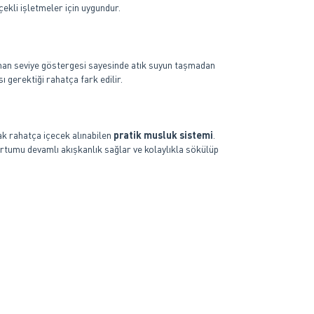
ekli işletmeler için uygundur.
nan seviye göstergesi sayesinde atık suyun taşmadan
 gerektiği rahatça fark edilir.
rak rahatça içecek alınabilen
pratik musluk sistemi
.
tumu devamlı akışkanlık sağlar ve kolaylıkla sökülüp