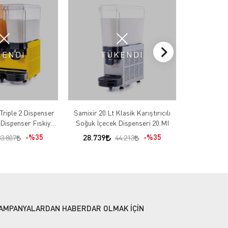
KENDİ
TÜKENDİ
T
Triple 2 Dispenser
Samixir 20 Lt Klasik Karıştırıcılı
SAMİXİR S2
1 Dispenser Fıskiyeli
Soğuk İçecek Dispenseri 20.MI
Fıskiyeli So
ispenseri 60.SMMY
%35
28.739
%35
35.173
83.807
44.213
AMPANYALARDAN HABERDAR OLMAK İÇİN