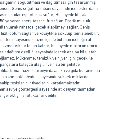
 şalgamın soğutulması ve dağıtılması için tasarlanmış
enser. Geniş soğutma tabanı sayesinde içecekler daha
lasına kadar eşit olarak soğur, Bu sayede klasik
0’ye varan enerji tasarrufu sağlar. Pratik musluk
ullanılarak rahatça içecek alabilmeyi sağlar. Geniş
ızlı dolum sağlar ve kolaylıkla sökülüp temizlenebilir.
 sistemi sayesinde hazne içinde bulunan içeceğin alt
sızma riski ortadan kalkar, bu sayede motorun ömrü
eşit dağıtım özelliği sayesinde içecek azalsa bile iştah
değişmez. Mükemmel temizlik ve hijyen için içecek ile
rçalara kolayca ulaşılır ve hızlı bir şekilde
Polikarbonat hazne darbeye dayanıklı ve gıda kullanımına
enin kompakt gövdesi sayesinde yüksek miktarda
ahip tesislerin ihtiyaçlarını karşılamaktadır.
nan seviye göstergesi sayesinde atık suyun taşmadan
 gerektiği rahatlıkla fark edilir.
ller
parçacıksız içecekler