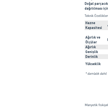
Doğal parçacık
dağıtılması iç
Teknik Özellikle
Hazne
Kapasitesi
Ağırlık ve
Ölçüler
Ağırlık
Genişlik
Derinlik
Yükseklik
* damlalık dahil
Manyetik fiskiye