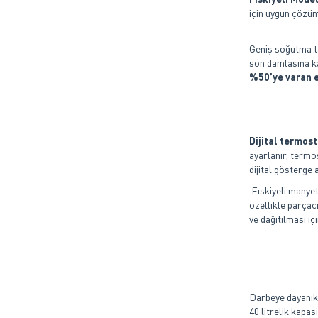
için uygun çözüm
Geniş soğutma ta
son damlasına ka
%50’ye varan e
Dijital termost
ayarlanır, termos
dijital gösterge a
Fıskiyeli manyeti
özellikle parçac
ve dağıtılması i
Darbeye dayanıkl
40 litrelik kapa