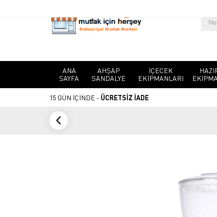
ANA
AHŞAP
İÇECEK
HAZI
SAYFA
SANDALYE
EKIPMANLARI
EKIPMA
15 GÜN İÇİNDE -
ÜCRETSİZ İADE