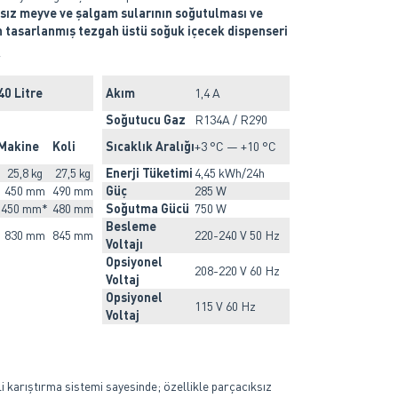
sız meyve ve şalgam sularının soğutulması ve
in tasarlanmış tezgah üstü soğuk içecek dispenseri
r
40 Litre
Akım
1,4 A
Soğutucu Gaz
R134A / R290
Makine
Koli
Sıcaklık Aralığı
+3 °C — +10 °C
25,8 kg
27,5 kg
Enerji Tüketimi
4,45 kWh/24h
450 mm
490 mm
Güç
285 W
450 mm*
480 mm
Soğutma Gücü
750 W
Besleme
830 mm
845 mm
220-240 V 50 Hz
Voltajı
Opsiyonel
208-220 V 60 Hz
Voltaj
Opsiyonel
115 V 60 Hz
Voltaj
li karıştırma sistemi sayesinde; özellikle parçacıksız