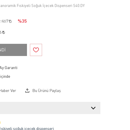
Panoramik Fıskiyeli Soğuk İçecek Dispenseri S40.DY
4.467
%35
06
NDİ
Ay Garanti
Haber Ver
Bu Ürünü Paylaş
0
ıskiyeli soğuk içecek dispenseri