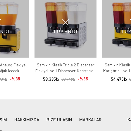
NDİ
TÜKENDİ
TÜ
Samixir Klasik Triple 2 Dispenser
Samixir Klasik 
ğuk İçecek
Fıskiyeli ve 1 Dispenser Karıştırıcılı
Karıştırıcılı ve 
 SS44.AY
Soğuk İçecek Dispenseri 60.SSMI
Soğuk İçecek D
%35
58.335
%35
54.475
984
89.746
İŞİM
HAKKIMIZDA
BİZE ULAŞIN
MARKALAR
K
im