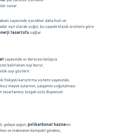
ler sunar.
banı sayesinde içecekler daha hızlı ve
dar eşit olarak soğur, bu sayede klasik ürünlere göre
nerji tasarrufu
sağlar.
at
sayesinde ısı derecesi kolayca
tat belirlenen ısıyı korur,
nlık ısıyı gösterir.
k fiskiyeli karıştırma sistemi sayesinde;
ıksız meyve sularının, şalgamın soğutulması
çin tasarlanmış tezgah üstü dispenser.
ı, gıdaya uygun,
polikarbonat hazne
nin
sitesi ve makinenin kompakt gövdesi,