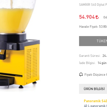
SAMİXİR S40 Dijital 
54.904
8
Havale Fiyatı:
53.8
TÜKE
Garanti Süresi:
24 
İade Bilgisi:
Fiyatı Düşünce 
ÜRÜN BILGISI
Panoramik S4
40 L panoramik f