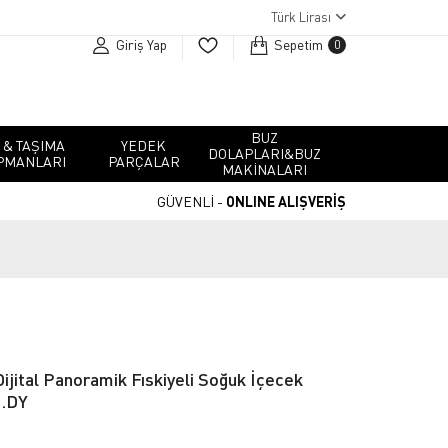
Türk Lirası
Giriş Yap
Sepetim
0
BUZ
 & TAŞIMA
YEDEK
DOLAPLARI&BUZ
PMANLARI
PARÇALAR
MAKINALARI
GÜVENLİ -
ONLINE ALIŞVERİŞ
jital Panoramik Fıskiyeli Soğuk İçecek
0.DY