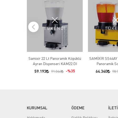
TÜKENDİ
TÜKE
Samixir 22 Lt Panoramik Köpüklü
SAMİXİR SS44AY Analog Fıskiyeli
Ayran Dispenseri KAM22.DI
Panoramik So
Dispenseri
59.193
%35
64.340
91.066
98.
KURUMSAL
ÖDEME
İLET
Hakkımızda
Gizlilik Politikası
İletiş