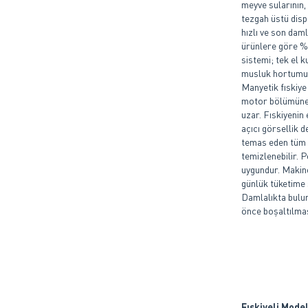
meyve sularının,
tezgah üstü disp
hızlı ve son dam
ürünlere göre %5
sistemi; tek el k
musluk hortumu h
Manyetik fıskiye
motor bölümüne 
uzar. Fıskiyenin 
açıcı görsellik 
temas eden tüm pa
temizlenebilir. 
uygundur. Makin
günlük tüketime s
Damlalıkta bulu
önce boşaltılması
Fıskiyeli Mode