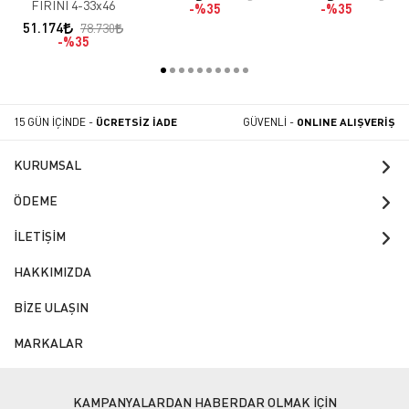
Ocağı 4 Radyanlı
FIRINI 4-33x46
%35
%35
51.174
78.730
%35
15 GÜN İÇİNDE -
ÜCRETSİZ İADE
GÜVENLİ -
ONLINE ALIŞVERİŞ
KURUMSAL
ÖDEME
İLETİŞİM
HAKKIMIZDA
BİZE ULAŞIN
MARKALAR
KAMPANYALARDAN HABERDAR OLMAK İÇİN