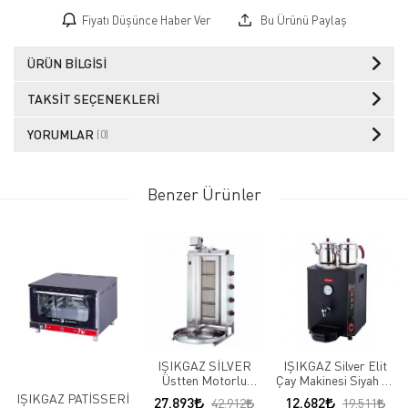
Fiyatı Düşünce Haber Ver
Bu Ürünü Paylaş
ÜRÜN BILGISI
TAKSIT SEÇENEKLERI
YORUMLAR
(0)
Benzer Ürünler
IŞIKGAZ SİLVER
IŞIKGAZ Silver Elit
Üstten Motorlu
Çay Makinesi Siyah 23
Doğalgazlı CE Döner
LT
IŞIKGAZ PATİSSERİ
27.893
12.682
42.912
19.511