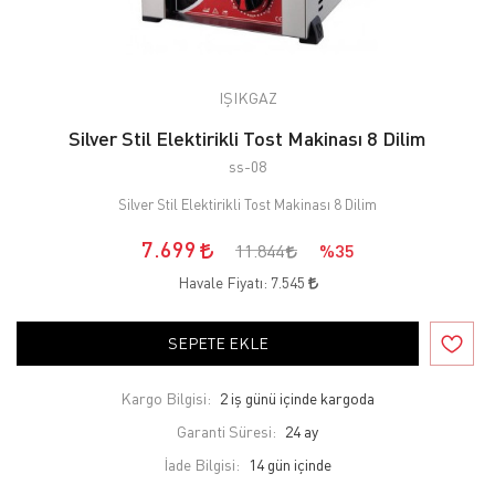
IŞIKGAZ
Silver Stil Elektirikli Tost Makinası 8 Dilim
ss-08
Silver Stil Elektirikli Tost Makinası 8 Dilim
7.699
11.844
%35
Havale Fiyatı:
7.545
SEPETE EKLE
Kargo Bilgisi:
2 iş günü içinde kargoda
Garanti Süresi:
24 ay
İade Bilgisi: