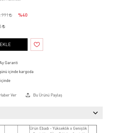
4.991
%40
75
 EKLE
Ay Garanti
 günü içinde kargoda
Haber Ver
Bu Ürünü Paylaş
Ürün Ebadı - Yükseklik x Genişlik