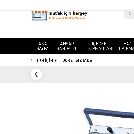
ANA
AHŞAP
İÇECEK
HAZI
SAYFA
SANDALYE
EKIPMANLARI
EKIPMA
15 GÜN İÇİNDE -
ÜCRETSİZ İADE