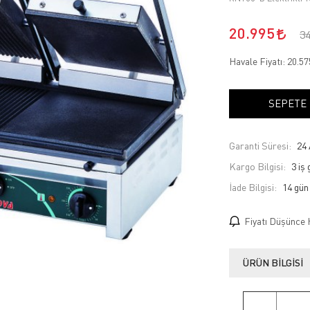
20.995
3
Havale Fiyatı:
20.5
SEPETE
Garanti Süresi:
24 
Kargo Bilgisi:
3 iş
İade Bilgisi:
Fiyatı Düşünce 
ÜRÜN BILGISI