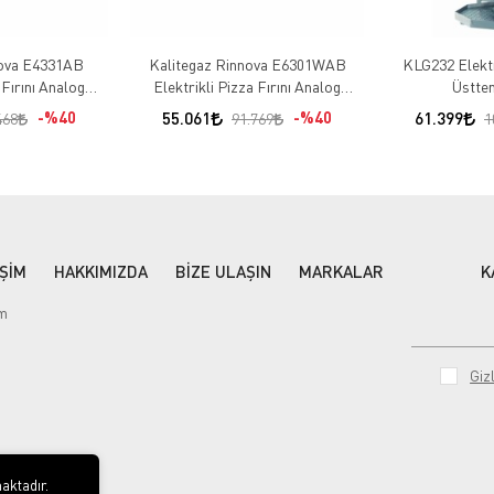
nova E4331AB
Kalitegaz Rinnova E6301WAB
KLG232 Elektr
 Fırını Analog
Elektrikli Pizza Fırını Analog
Üstte
rol
Kontrol
%40
55.061
%40
61.399
468
91.769
1
İŞİM
HAKKIMIZDA
BİZE ULAŞIN
MARKALAR
K
im
Gizl
aktadır.