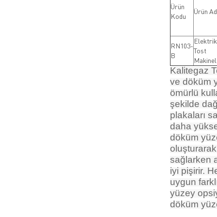
Ürün
Ürün Ad
Kodu
Elektrik
RN103-
Tost
B
Makinel
Kalitegaz T
ve döküm yü
ömürlü kull
şekilde da
plakaları s
daha yüksek
döküm yüze
oluşturarak
sağlarken 
iyi pişirir.
uygun farkl
yüzey opsiy
döküm yüzey