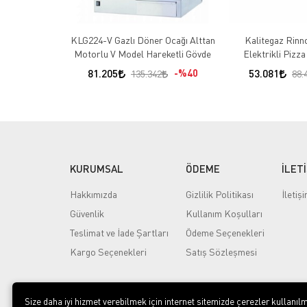
KLG224-V Gazlı Döner Ocağı Alttan
Kalitegaz Rin
Motorlu V Model Hareketli Gövde
Elektrikli Pizza
Kont
81.205
%40
53.081
135.342
88.
KURUMSAL
ÖDEME
İLET
Hakkımızda
Gizlilik Politikası
İletiş
Güvenlik
Kullanım Koşulları
Teslimat ve İade Şartları
Ödeme Seçenekleri
Kargo Seçenekleri
Satış Sözleşmesi
Size daha iyi hizmet verebilmek için internet sitemizde çerezler kullanılm