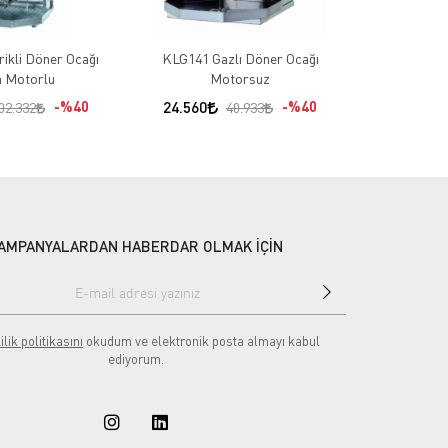
ikli Döner Ocağı
KLG141 Gazlı Döner Ocağı
C4070E 700 S
n Motorlu
Motorsuz
21.787
%40
24.560
%40
02.332
40.933
AMPANYALARDAN HABERDAR OLMAK İÇİN
ilik politikasını
okudum ve elektronik posta almayı kabul
ediyorum.