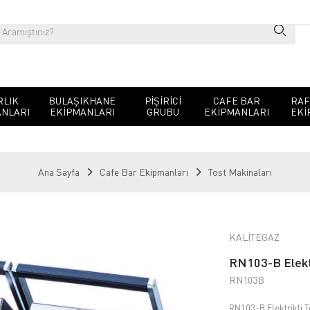
RLIK
BULAŞIKHANE
PIŞIRICI
CAFE BAR
RAF
NLARI
EKIPMANLARI
GRUBU
EKIPMANLARI
EKI
Ana Sayfa
Cafe Bar Ekipmanları
Tost Makinaları
KALİTEGAZ
RN103-B Elektr
RN103B
RN103-B Elektrikli T