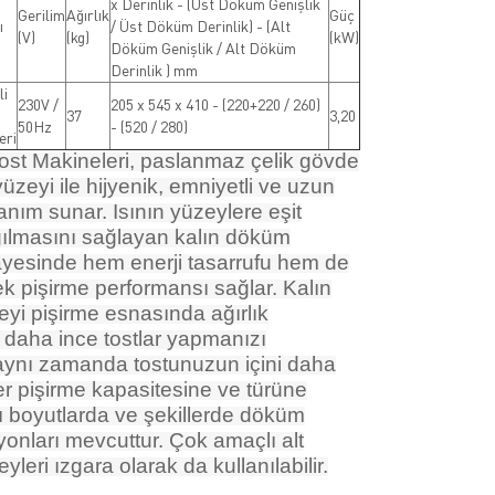
x Derinlik - (Üst Döküm Genişlik
Gerilim
Ağırlık
Güç
ı
/ Üst Döküm Derinlik) - (Alt
(V)
(kg)
(kW)
Döküm Genişlik / Alt Döküm
Derinlik ) mm
li
230V /
205 x 545 x 410 - (220+220 / 260)
37
3,20
50Hz
- (520 / 280)
eri
ost Makineleri, paslanmaz çelik gövde
zeyi ile hijyenik, emniyetli ve uzun
anım sunar. Isının yüzeylere eşit
ğılmasını sağlayan kalın döküm
ayesinde hem enerji tasarrufu hem de
 pişirme performansı sağlar. Kalın
yi pişirme esnasında ağırlık
 daha ince tostlar yapmanızı
aynı zamanda tostunuzun içini daha
 Her pişirme kapasitesine ve türüne
ı boyutlarda ve şekillerde döküm
onları mevcuttur. Çok amaçlı alt
leri ızgara olarak da kullanılabilir.