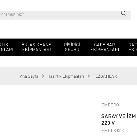
RLIK
BULAŞIKHANE
PIŞIRICI
CAFE BAR
RAF
NLARI
EKIPMANLARI
GRUBU
EKIPMANLARI
EKI
Ana Sayfa
Hazırlık Ekipmanları
TEZGAHLAR
EMPERO
SARAY VE İZ
220 V
EMP.LK.003