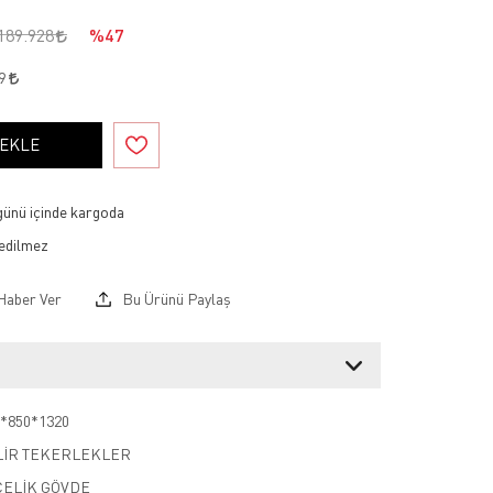
189.928
%47
49
 EKLE
 günü içinde kargoda
Haber Ver
Bu Ürünü Paylaş
0*850*1320
İLİR TEKERLEKLER
ÇELİK GÖVDE