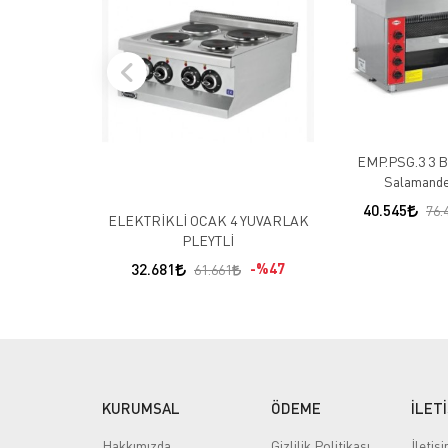
EMP.PSG.3 3 Br
Salamande
40.545
76.
ELEKTRİKLİ OCAK 4 YUVARLAK
PLEYTLİ
32.681
%47
61.661
KURUMSAL
ÖDEME
İLET
Hakkımızda
Gizlilik Politikası
İletiş