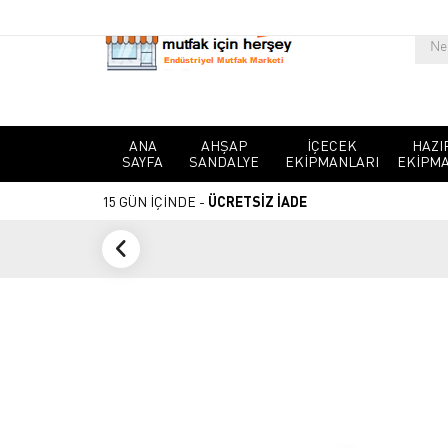
ANA
AHŞAP
İÇECEK
HAZI
SAYFA
SANDALYE
EKIPMANLARI
EKIPMA
15 GÜN İÇİNDE -
ÜCRETSİZ İADE