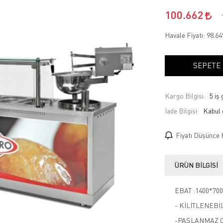
100.662
Havale Fiyatı:
98.6
SEPETE
Kargo Bilgisi:
5 iş
İade Bilgisi:
Fiyatı Düşünce 
ÜRÜN BILGISI
EBAT :1400*70
- KİLİTLENEB
-PASLANMAZ 