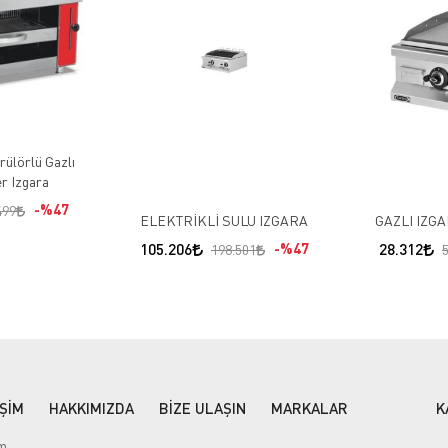
ülörlü Gazlı
r Izgara
%47
499
ELEKTRİKLİ SULU IZGARA
GAZLI IZG
105.206
%47
28.312
198.501
İŞİM
HAKKIMIZDA
BİZE ULAŞIN
MARKALAR
K
im