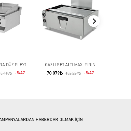
ELEKTRİKLİ 
58.720
ARA DÜZ PLEYT
GAZLI SET ALTI MAXİ FIRIN
%47
70.079
%47
53.418
132.224
AMPANYALARDAN HABERDAR OLMAK İÇİN