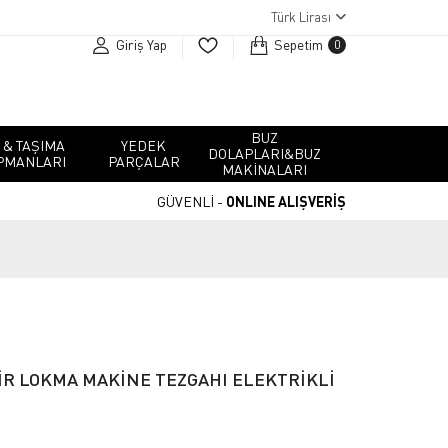
Türk Lirası
Giriş Yap
Sepetim
0
BUZ
 & TAŞIMA
YEDEK
DOLAPLARI&BUZ
PMANLARI
PARÇALAR
MAKINALARI
GÜVENLİ -
ONLINE ALIŞVERİŞ
MİR LOKMA MAKİNE TEZGAHI ELEKTRİKLİ