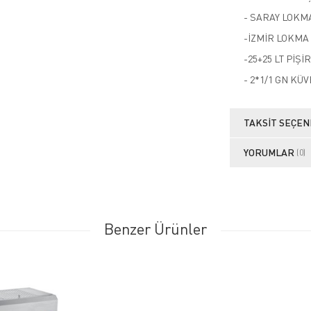
- SARAY LOKM
-İZMİR LOKMA
-25+25 LT PİŞ
- 2*1/1 GN KÜV
TAKSIT SEÇEN
YORUMLAR
(0)
Benzer Ürünler