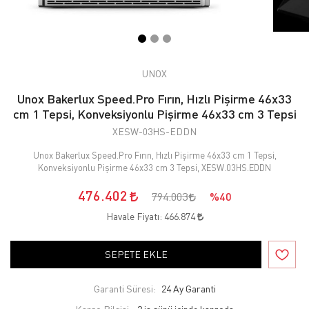
UNOX
Unox Bakerlux Speed.Pro Fırın, Hızlı Pişirme 46x33
cm 1 Tepsi, Konveksiyonlu Pişirme 46x33 cm 3 Tepsi
XESW-03HS-EDDN
Unox Bakerlux Speed.Pro Fırın, Hızlı Pişirme 46x33 cm 1 Tepsi,
Konveksiyonlu Pişirme 46x33 cm 3 Tepsi, XESW.03HS.EDDN
476.402
794.003
%40
Havale Fiyatı:
466.874
SEPETE EKLE
Garanti Süresi:
24 Ay Garanti