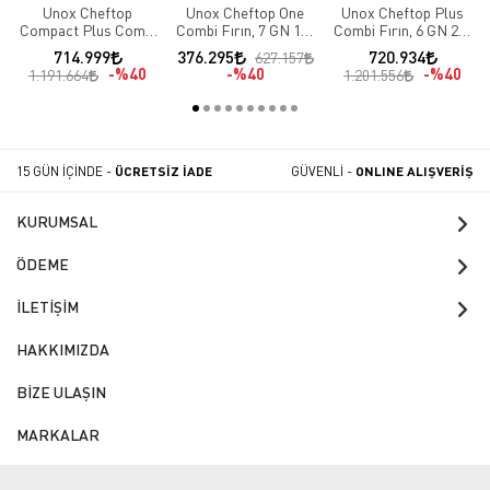
Unox Cheftop
Unox Cheftop One
Unox Cheftop Plus
Compact Plus Combi
Combi Fırın, 7 GN 1/1
Combi Fırın, 6 GN 2/1
Fırın, 10 GN 1/1
Kapasiteli, Elektrikli
Kapasiteli, Elektrikli
714.999
376.295
720.934
627.157
Kapasiteli, Elektrikli
%40
%40
%40
1.191.664
1.201.556
15 GÜN İÇİNDE -
ÜCRETSİZ İADE
GÜVENLİ -
ONLINE ALIŞVERİŞ
KURUMSAL
ÖDEME
İLETİŞİM
HAKKIMIZDA
BİZE ULAŞIN
MARKALAR