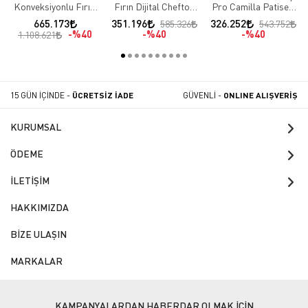
Konveksiyonlu Fırın,
Fırın Dijital Cheftop
Pro Camilla Patiseri
20 GN 1/1 Kapasiteli,
Plus 5 GN 1/1
Konveksiyonlu Fırın,
665.173
351.196
326.252
585.326
543.752
Elektrikli
Kapasiteli Fırın
40x60 cm 10 Tepsi
%40
%40
%40
1.108.621
Kapasiteli
15 GÜN İÇİNDE -
ÜCRETSİZ İADE
GÜVENLİ -
ONLINE ALIŞVERİŞ
KURUMSAL
ÖDEME
İLETİŞİM
HAKKIMIZDA
BİZE ULAŞIN
MARKALAR
KAMPANYALARDAN HABERDAR OLMAK İÇİN