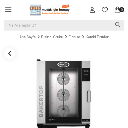
0
Ana Sayfa
Pişirici Grubu
Fırınlar
Kombi Fırınlar