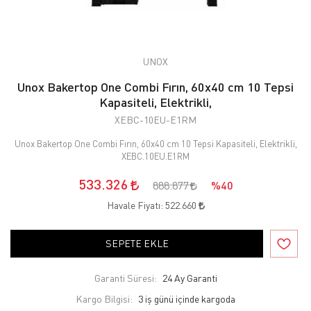
UNOX
Unox Bakertop One Combi Fırın, 60x40 cm 10 Tepsi
Kapasiteli, Elektrikli,
XEBC-10EU-E1RM
Unox Bakertop One Combi Fırın, 60x40 cm 10 Tepsi Kapasiteli, Elektrikli,
XEBC.10EU.E1RM
533.326
888.877
%40
Havale Fiyatı:
522.660
SEPETE EKLE
Garanti Süresi:
24 Ay Garanti
Kargo Bilgisi:
3 iş günü içinde kargoda