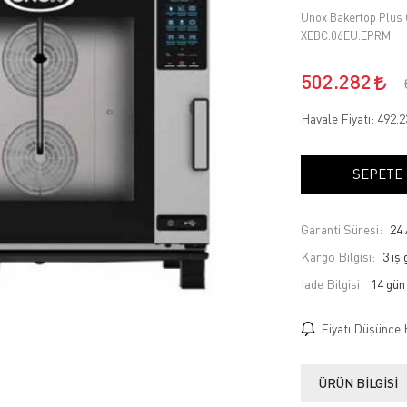
Unox Bakertop Plus C
XEBC.06EU.EPRM
502.282
Havale Fiyatı:
492.
SEPETE
Garanti Süresi:
24 
Kargo Bilgisi:
3 iş
İade Bilgisi:
Fiyatı Düşünce 
ÜRÜN BILGISI