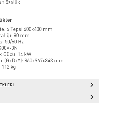
n özellik
likler
te: 6 Tepsi 600x400 mm
ralığı: 80 mm
s: 50/60 Hz
 400V-3N
ik Gücü: 14 kW
ar (GxDxY): 860x967x843 mm
: 112 kg
EKLERI