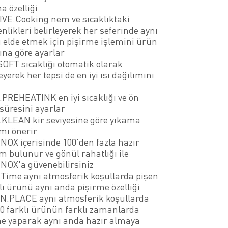
 özelliği
VE.Cooking nem ve sıcaklıktaki
nlikleri belirleyerek her seferinde aynı
 elde etmek için pişirme işlemini ürün
ına göre ayarlar
OFT sıcaklığı otomatik olarak
yerek her tepsi de en iyi ısı dağılımını
PREHEATINK en iyi sıcaklığı ve ön
süresini ayarlar
KLEAN kir seviyesine göre yıkama
mı önerir
OX içerisinde 100'den fazla hazır
 bulunur ve gönül rahatlığı ile
OX'a güvenebilirsiniz
Time aynı atmosferik koşullarda pişen
lı ürünü aynı anda pişirme özelliği
N.PLACE aynı atmosferik koşullarda
10 farklı ürünün farklı zamanlarda
e yaparak aynı anda hazır almaya