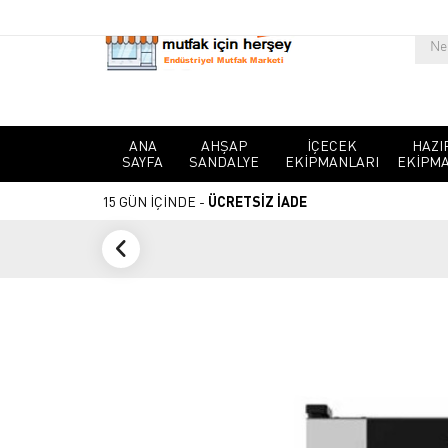
ANA
AHŞAP
İÇECEK
HAZI
SAYFA
SANDALYE
EKIPMANLARI
EKIPMA
15 GÜN İÇİNDE -
ÜCRETSİZ İADE