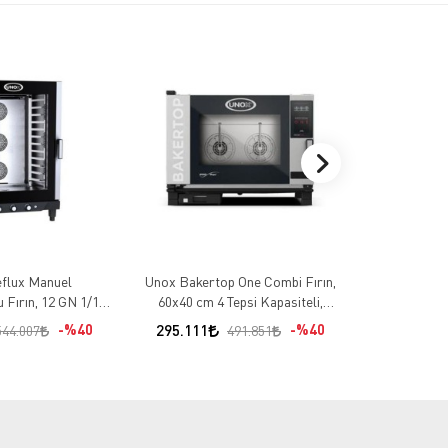
flux Manuel
Unox Bakertop One Combi Fırın,
Unox Cheftop
 Fırın, 12 GN 1/1
60x40 cm 4 Tepsi Kapasiteli,
GN 2/1 Kap
i, Elektrikli
Elektrikli
%40
295.111
%40
1.669.650
544.007
491.851