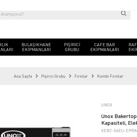
RLIK
BULAŞIKHANE
PIŞIRICI
CAFE BAR
RAF
NLARI
EKIPMANLARI
GRUBU
EKIPMANLARI
EKI
Ana Sayfa
Pişirici Grubu
Fırınlar
Kombi Fırınlar
UNOX
Unox Bakertop 
Kapasiteli, Elek
XEBC-06EU-EPR