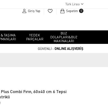
Türk Lirası
Giriş Yap
Sepetim
0
BUZ
 & TAŞIMA
YEDEK
DOLAPLARI&BUZ
PMANLARI
PARÇALAR
MAKINALARI
GÜVENLİ -
ONLINE ALIŞVERİŞ
Plus Combi Fırın, 60x40 cm 6 Tepsi
trikli
M