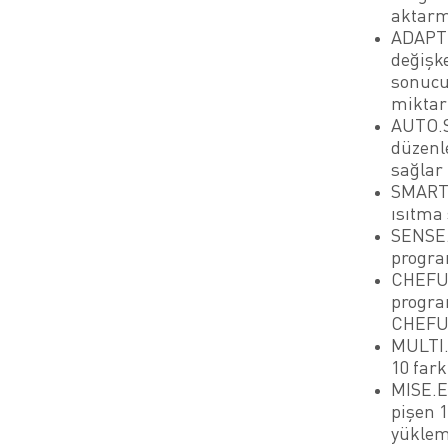
aktarma
ADAPTI
değişke
sonucu
miktar
AUTO.S
düzenle
sağlar
SMART.
ısıtma 
SENSE.
progra
CHEFUN
program
CHEFUN
MULTI.
10 fark
MISE.E
pişen 
yüklem