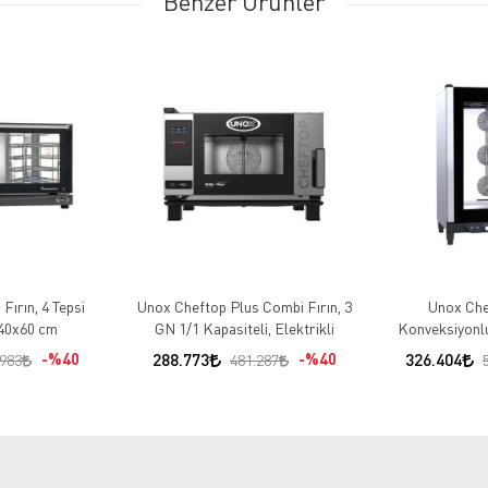
Benzer Ürünler
ırın, 4 Tepsi
Unox Cheftop Plus Combi Fırın, 3
Unox Che
 40x60 cm
GN 1/1 Kapasiteli, Elektrikli
Konveksiyonlu
Kapasitel
%40
288.773
%40
326.404
.983
481.287