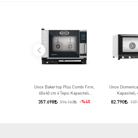
Unox Bakertop Plus Combi Fırın,
Unox Domenica F
60x40 cm 4 Tepsi Kapasiteli,
Kapasiteli,
Elektrikli
357.698
%40
82.790
596.163
137