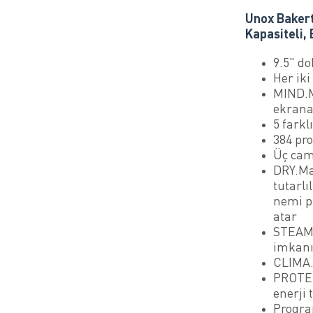
Unox Bakert
Kapasiteli,
9.5" d
Her iki
MIND.M
ekrana 
5 farkl
384 pro
Üç cam
DRY.Ma
tutarlı
nemi pi
atar
STEAM.
imkan
CLIMA.
PROTEK 
enerji 
Progra