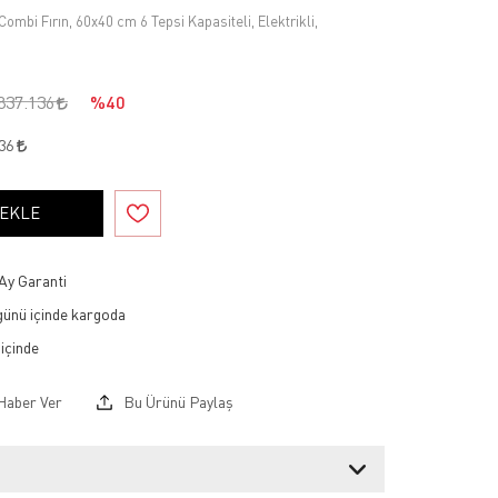
ombi Fırın, 60x40 cm 6 Tepsi Kapasiteli, Elektrikli,
837.136
%40
236
 EKLE
Ay Garanti
 günü içinde kargoda
Haber Ver
Bu Ürünü Paylaş