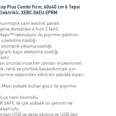
op Plus Combi Fırın, 60x40 cm 6 Tepsi
 Elektrikli, XEBC.06EU.EPRM
okunmatik cam kontrol paneli
 yöne dönebilen 4 hızlı 2 fanlı
aps™ teknolojisi ile pişirme işlemini
çizebilme özelliği
ı otomatik yıkama özelliği
gram kayıt edebilme özelliği
lıdır
xi ürünlerinize her zaman mükemmel
lık, renk ve çıtırlılık kazandırmak için
şirme odasından etkili bir şekilde dışarı
Maxi yüksek buhar gücü ile pişirme
ı
Lux nem kontrollü
SAFE ile çok yüksek ısı yalıtımı ve
tasarrufu
mları USB'ye aktarabilme ve USB'den