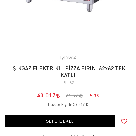
IŞIKGAZ
IŞIKGAZ ELEKTRİKLİ PİZZA FIRINI 62x62 TEK
KATLI
PF-62
40.017
61.565
%35
Havale Fiyatı:
39.217
SEPETE EKLE