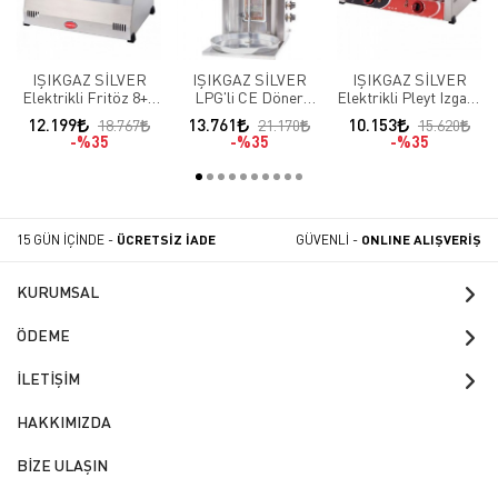
IŞIKGAZ SİLVER
IŞIKGAZ SİLVER
IŞIKGAZ SİLVER
Elektrikli Fritöz 8+8
LPG'li CE Döner
Elektrikli Pleyt Izgara
LT
Ocağı 2 Radyanlı
70 CM
12.199
13.761
10.153
18.767
21.170
15.620
%35
%35
%35
15 GÜN İÇİNDE -
ÜCRETSİZ İADE
GÜVENLİ -
ONLINE ALIŞVERİŞ
KURUMSAL
ÖDEME
İLETİŞİM
HAKKIMIZDA
BİZE ULAŞIN