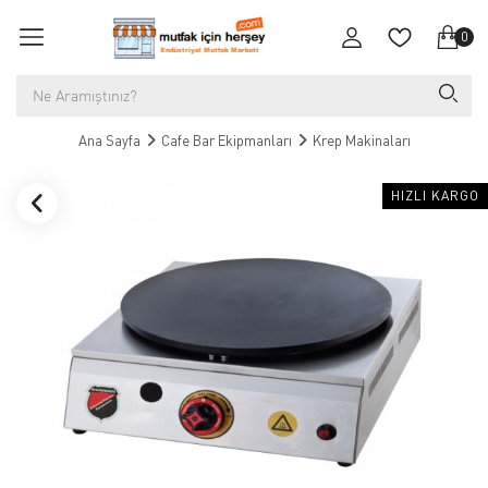
0
Ana Sayfa
Cafe Bar Ekipmanları
Krep Makinaları
HIZLI KARGO