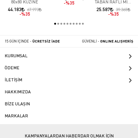
80x80 KUZİNE
TABAN RAFLI MİDİ
%35
OCAK 3 BACK
44.183
25.587
67.973
39.365
%35
%35
15 GÜN İÇİNDE -
ÜCRETSİZ İADE
GÜVENLİ -
ONLINE ALIŞVERİŞ
KURUMSAL
ÖDEME
İLETİŞİM
HAKKIMIZDA
BİZE ULAŞIN
MARKALAR
KAMPANYALARDAN HABERDAR OLMAK İÇİN