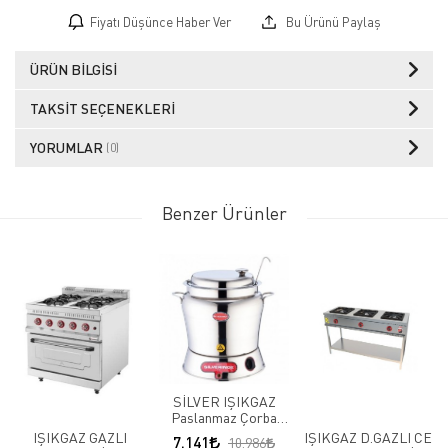
Fiyatı Düşünce Haber Ver
Bu Ürünü Paylaş
ÜRÜN BILGISI
TAKSIT SEÇENEKLERI
YORUMLAR
(0)
Benzer Ürünler
SİLVER IŞIKGAZ
Paslanmaz Çorba
Kazanı 9 LT
IŞIKGAZ GAZLI
IŞIKGAZ D.GAZLI CE
7.141
10.986